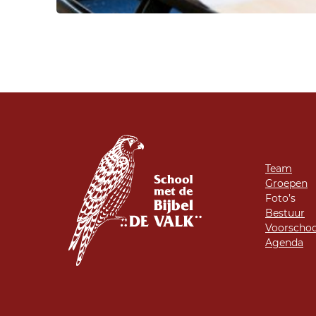
Team
Groepen
Foto’s
Bestuur
Voorschoo
Agenda