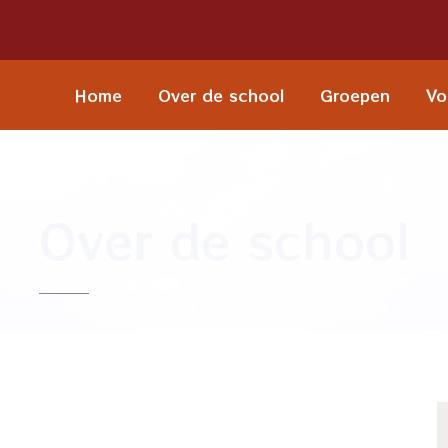
Home
Over de school
Groepen
Vo
Over de school